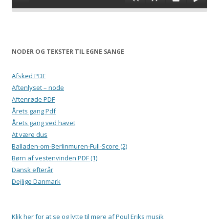
NODER OG TEKSTER TIL EGNE SANGE
Afsked PDF
Aftenlyset – node
Aftenrøde PDF
Årets gang Pdf
Årets gang ved havet
At være dus
Balladen-om-Berlinmuren-Full-Score (2)
Børn af vestenvinden PDF (1)
Dansk efterår
Dejlige Danmark
Klik her for at se og lytte til mere af Poul Eriks musik