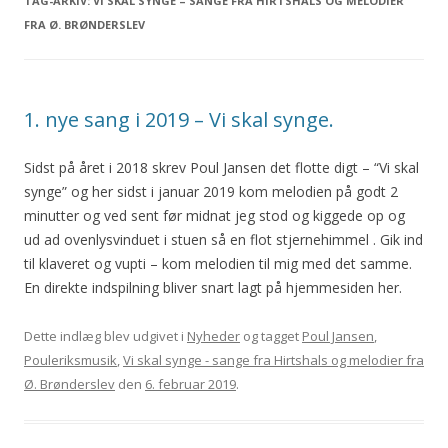
TAG-ARKIV:
VI SKAL SYNGE – SANGE FRA HIRTSHALS OG MELODIER
FRA Ø. BRØNDERSLEV
1. nye sang i 2019 – Vi skal synge.
Sidst på året i 2018 skrev Poul Jansen det flotte digt – “Vi skal
synge” og her sidst i januar 2019 kom melodien på godt 2
minutter og ved sent før midnat jeg stod og kiggede op og
ud ad ovenlysvinduet i stuen så en flot stjernehimmel . Gik ind
til klaveret og vupti – kom melodien til mig med det samme.
En direkte indspilning bliver snart lagt på hjemmesiden her.
Dette indlæg blev udgivet i
Nyheder
og tagget
Poul Jansen
,
Pouleriksmusik
,
Vi skal synge - sange fra Hirtshals og melodier fra
Ø. Brønderslev
den
6. februar 2019
.