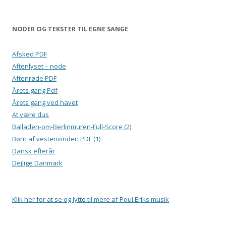
NODER OG TEKSTER TIL EGNE SANGE
Afsked PDF
Aftenlyset – node
Aftenrøde PDF
Årets gang Pdf
Årets gang ved havet
At være dus
Balladen-om-Berlinmuren-Full-Score (2)
Børn af vestenvinden PDF (1)
Dansk efterår
Dejlige Danmark
Klik her for at se og lytte til mere af Poul Eriks musik