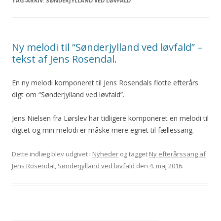
TAG-ARKIV:
SØNDERJYLLAND VED LØVFALD
Ny melodi til “Sønderjylland ved løvfald” –
tekst af Jens Rosendal.
En ny melodi komponeret til Jens Rosendals flotte efterårs
digt om “Sønderjylland ved løvfald”.
Jens Nielsen fra Lørslev har tidligere komponeret en melodi til
digtet og min melodi er måske mere egnet til fællessang.
Dette indlæg blev udgivet i
Nyheder
og tagget
Ny efterårssang af
Jens Rosendal
,
Sønderjylland ved løvfald
den
4. maj 2016
.