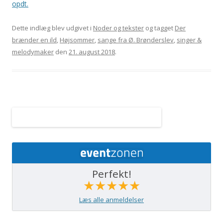
opdt.
Dette indlæg blev udgivet i
Noder og tekster
og tagget
Der
brænder en ild
,
Højsommer
,
sange fra Ø. Brønderslev
,
singer &
melodymaker
den
21. august 2018
.
Perfekt!
★★★★★
Læs alle anmeldelser