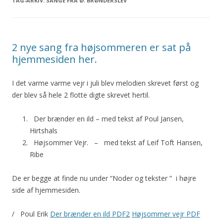
TAG-ARKIV:
SANGE FRA Ø. BRØNDERSLEV
2 nye sang fra højsommeren er sat på
hjemmesiden her.
I det varme varme vejr i juli blev melodien skrevet først og
der blev så hele 2 flotte digte skrevet hertil.
Der brænder en ild – med tekst af Poul Jansen,
Hirtshals
Højsommer Vejr. – med tekst af Leif Toft Hansen,
Ribe
De er begge at finde nu under “Noder og tekster ” i højre
side af hjemmesiden.
/ Poul Erik
Der brænder en ild PDF2
Højsommer vejr PDF