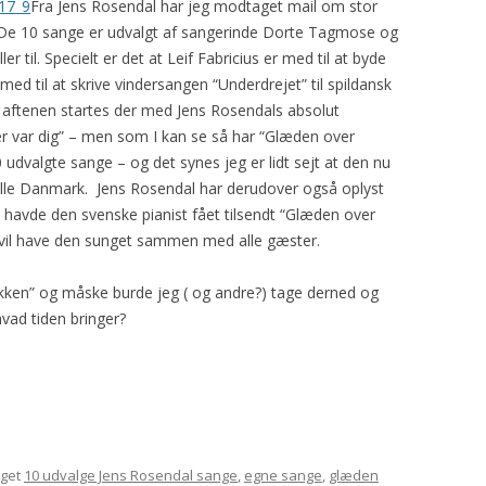
 17_9
Fra Jens Rosendal har jeg modtaget mail om stor
. De 10 sange er udvalgt af sangerinde Dorte Tagmose og
 til. Specielt er det at Leif Fabricius er med til at byde
ed til at skrive vindersangen “Underdrejet” til spildansk
g aftenen startes der med Jens Rosendals absolut
r var dig” – men som I kan se så har “Glæden over
 udvalgte sange – og det synes jeg er lidt sejt at den nu
lille Danmark. Jens Rosendal har derudover også oplyst
re havde den svenske pianist fået tilsendt “Glæden over
e vil have den sunget sammen med alle gæster.
akken” og måske burde jeg ( og andre?) tage derned og
vad tiden bringer?
gget
10 udvalge Jens Rosendal sange
,
egne sange
,
glæden