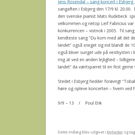
Jens Rosendal – sang koncert i Esbjerg
sangaften i Esbjerg den 17/9 kl. 20.00
den svenske pianist Mats Rudebeck spiller
velkommen og netop Leif Fabricius var m
konkurrencen – vistnok i 2005. Til san
kendteste sang “Du kom med alt det de
landet” også sneget sig ind blandt de 10
også bliver sunget ude på vestkysten i 
mig at ved en anden lejlighed – tidlige
landet” da værtsparret til en fest gern
Stedet i Esbjerg hedder forøvrigt “Tob
høre og opleve koncerten – hvem ved h
9/9 – 13 / Poul Erik
Dette indlæg blev udgivet i
Nyheder
og ta