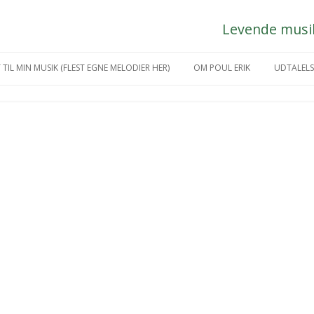
Levende musik 
Hop
til
 TIL MIN MUSIK (FLEST EGNE MELODIER HER)
OM POUL ERIK
UDTALELS
indhold
IKGREJ
MÅNEDENS KUNSTNER