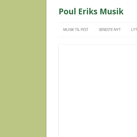
Poul Eriks Musik
MUSIK TIL FEST
SENESTE NYT
LYT
MUS