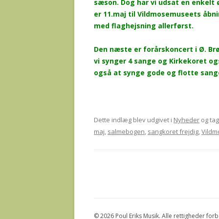
sæson. Dog har vi udsat en enkelt ø
er 11.maj til Vildmosemuseets åbni
med flaghejsning allerførst.
Den næste er forårskoncert i Ø. Brøn
vi synger 4 sange og Kirkekoret ogs
også at synge gode og flotte sang
Dette indlæg blev udgivet i
Nyheder
og ta
maj
,
salmebogen
,
sangkoret frejdig
,
Vildm
© 2026 Poul Eriks Musik. Alle rettigheder for