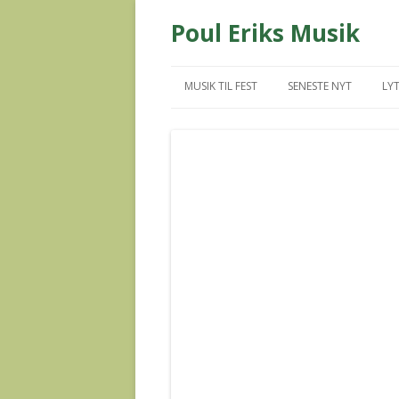
Poul Eriks Musik
MUSIK TIL FEST
SENESTE NYT
LYT
MUS