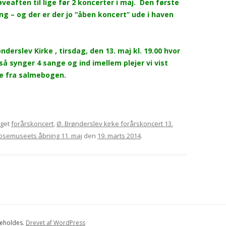
veaften til lige før 2 koncerter i maj. Den første
ng – og der er der jo “åben koncert” ude i haven
derslev Kirke , tirsdag, den 13. maj kl. 19.00 hvor
å synger 4 sange og ind imellem plejer vi vist
e fra salmebogen.
gget
forårskoncert
,
Ø. Brønderslev kirke forårskoncert 13.
osemuseets åbning 11. maj
den
19. marts 2014
.
beholdes.
Drevet af WordPress