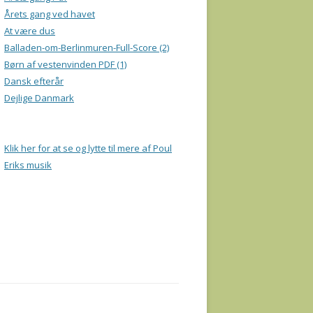
Årets gang ved havet
At være dus
Balladen-om-Berlinmuren-Full-Score (2)
Børn af vestenvinden PDF (1)
Dansk efterår
Dejlige Danmark
Klik her for at se og lytte til mere af Poul
Eriks musik