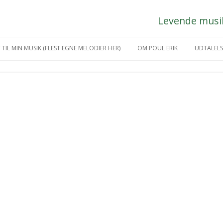
Levende musik 
Hop
til
 TIL MIN MUSIK (FLEST EGNE MELODIER HER)
OM POUL ERIK
UDTALELS
indhold
IKGREJ
MÅNEDENS KUNSTNER