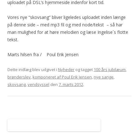
uploadet på DSL’s hjemmeside indenfor kort tid.
Vores nye “skovsang” bliver ligeledes uploadet inden længe
på denne side – med mp3 fil og med node/tekst – så har
man mulighed for at høre melodien og læse Ingelise´s flotte
tekst.
Marts hilsen fra / Poul Erik Jensen
Dette indlæg blev udgivet i
Nyheder
og tagget
100 års jubilæum
,
brønderslev
,
komponeret af Poul Erik Jensen
,
nye sange
,
skovsang
,
vendsyssel
den
7. marts 2012
.