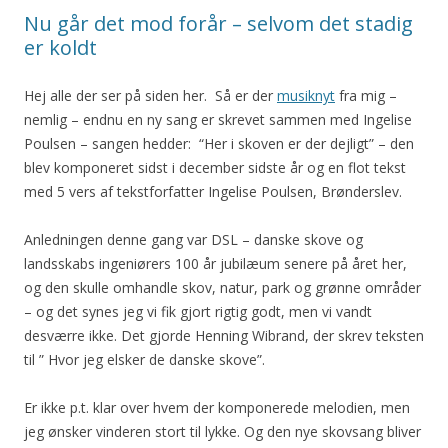
Nu går det mod forår – selvom det stadig
er koldt
Hej alle der ser på siden her. Så er der
musiknyt
fra mig –
nemlig – endnu en ny sang er skrevet sammen med Ingelise
Poulsen – sangen hedder: “Her i skoven er der dejligt” – den
blev komponeret sidst i december sidste år og en flot tekst
med 5 vers af tekstforfatter Ingelise Poulsen, Brønderslev.
Anledningen denne gang var DSL – danske skove og
landsskabs ingeniørers 100 år jubilæum senere på året her,
og den skulle omhandle skov, natur, park og grønne områder
– og det synes jeg vi fik gjort rigtig godt, men vi vandt
desværre ikke. Det gjorde Henning Wibrand, der skrev teksten
til ” Hvor jeg elsker de danske skove”.
Er ikke p.t. klar over hvem der komponerede melodien, men
jeg ønsker vinderen stort til lykke. Og den nye skovsang bliver