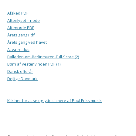
Afsked PDF
Aftenlyset – node
Aftenrøde PDF
Årets gang Pdf
Årets gang ved havet
At være dus
Balladen-om-Berlinmuren-Full-Score (2)
Børn af vestenvinden PDF (1)
Dansk efterår
Dejlige Danmark
Klik her for at se og lytte til mere af Poul Eriks musik