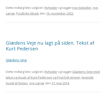
Dette indlæg blev udgivet i
Nyheder
og tagget
nye melodier
,
nye
sange
,
PoulEriks Musik
den
16. november 2022
.
Glædens Veje nu lagt på siden. Tekst af
Kurt Pedersen
Glædens Veje
Dette indlæg blev udgivet i
Nyheder
og tagget
Glædens Veje med
tekst og musik af Kurt Pedersen og Poul Erik Jensen
,
levende
musik til festen
,
nye sange
den
31. maj 2014
.