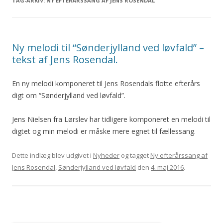
TAG-ARKIV:
NY EFTERÅRSSANG AF JENS ROSENDAL
Ny melodi til “Sønderjylland ved løvfald” –
tekst af Jens Rosendal.
En ny melodi komponeret til Jens Rosendals flotte efterårs
digt om “Sønderjylland ved løvfald”.
Jens Nielsen fra Lørslev har tidligere komponeret en melodi til
digtet og min melodi er måske mere egnet til fællessang.
Dette indlæg blev udgivet i
Nyheder
og tagget
Ny efterårssang af
Jens Rosendal
,
Sønderjylland ved løvfald
den
4. maj 2016
.