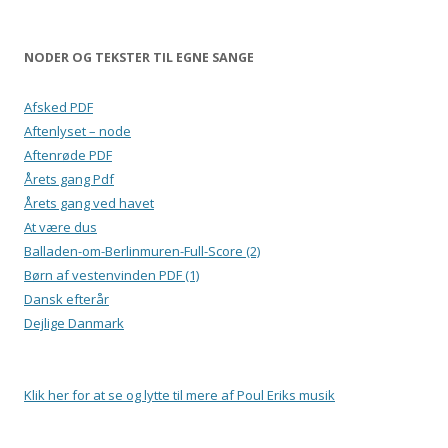
NODER OG TEKSTER TIL EGNE SANGE
Afsked PDF
Aftenlyset – node
Aftenrøde PDF
Årets gang Pdf
Årets gang ved havet
At være dus
Balladen-om-Berlinmuren-Full-Score (2)
Børn af vestenvinden PDF (1)
Dansk efterår
Dejlige Danmark
Klik her for at se og lytte til mere af Poul Eriks musik