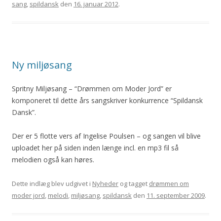
sang
,
spildansk
den
16. januar 2012
.
Ny miljøsang
Spritny Miljøsang – “Drømmen om Moder Jord” er
komponeret til dette års sangskriver konkurrence “Spildansk
Dansk”.
Der er 5 flotte vers af Ingelise Poulsen – og sangen vil blive
uploadet her på siden inden længe incl. en mp3 fil så
melodien også kan høres.
Dette indlæg blev udgivet i
Nyheder
og tagget
drømmen om
moder jord
,
melodi
,
miljøsang
,
spildansk
den
11. september 2009
.