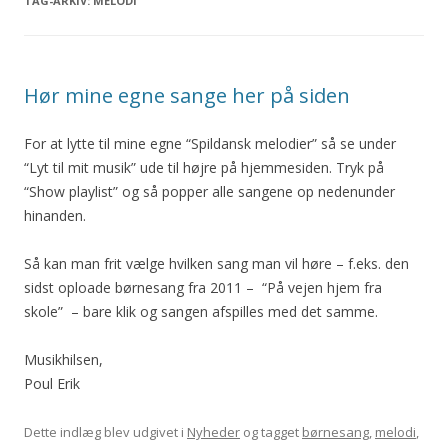
TAG-ARKIV:
MELODI
Hør mine egne sange her på siden
For at lytte til mine egne “Spildansk melodier” så se under
“Lyt til mit musik” ude til højre på hjemmesiden. Tryk på
“Show playlist” og så popper alle sangene op nedenunder
hinanden.
Så kan man frit vælge hvilken sang man vil høre – f.eks. den
sidst oploade børnesang fra 2011 – “På vejen hjem fra
skole” – bare klik og sangen afspilles med det samme.
Musikhilsen,
Poul Erik
Dette indlæg blev udgivet i
Nyheder
og tagget
børnesang
,
melodi
,