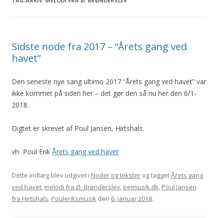
TAG-ARKIV:
MELODI FRA Ø. BRØNDERSLEV
Sidste node fra 2017 – “Årets gang ved
havet”
Den seneste nye sang ultimo 2017 “Årets gang ved havet” var
ikke kommet på siden her – det gør den så nu her den 6/1-
2018.
Digtet er skrevet af Poul Jansen, Hirtshals.
vh Poul Erik
Årets gang ved havet
Dette indlæg blev udgivet i
Noder og tekster
og tagget
Årets gang
ved havet
,
melodi fra Ø. Brønderslev
,
pejmusik.dk
,
Poul Jansen
fra Hirtshals
,
Pouleriksmusik
den
6. januar 2018
.