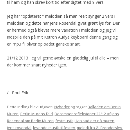
til ham og han skrev kort tid efter digtet med 9 vers.
Jeg har “opdateret ” melodien så man reelt synger 2 vers i
melodien og dette har Jens Rosendal givet grønt lys for. Der
er hermed også blevet mere variation i melodien og jeg vil
indspille den på mit Ketron Audya keyboard denne gang og
en mp3 fil bliver oploadet ganske snart.
21/12 2013 Jeg vil gerne ønske en glædelig jul til alle – men
der kommer snart nyheder igen.
/ Poul Erik
Dette indlæg blev udgivet i
Nyheder
og tagget
Balladen om Berlin
Muren
,
Berlin Murens fald
,
December refleksioner 22/12 af Jens
Rosendal om Berlin Muren
,
festmusik
,
Han sad der på muren
,
jens rosendal
,
levende musik til festen
,
melodi fra Ø. Brønderslev
,