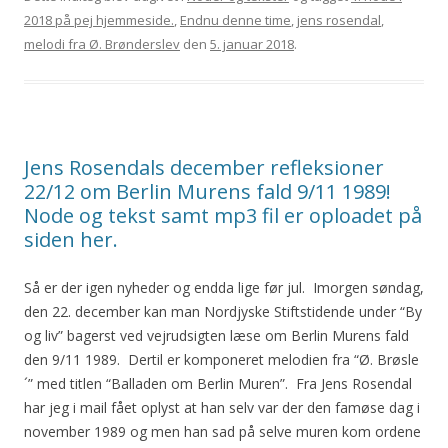
2018 på pej hjemmeside.
,
Endnu denne time
,
jens rosendal
,
melodi fra Ø. Brønderslev
den
5. januar 2018
.
Jens Rosendals december refleksioner
22/12 om Berlin Murens fald 9/11 1989!
Node og tekst samt mp3 fil er oploadet på
siden her.
Så er der igen nyheder og endda lige før jul. Imorgen søndag,
den 22. december kan man Nordjyske Stiftstidende under “By
og liv” bagerst ved vejrudsigten læse om Berlin Murens fald
den 9/11 1989. Dertil er komponeret melodien fra “Ø. Brøsle
´” med titlen “Balladen om Berlin Muren”. Fra Jens Rosendal
har jeg i mail fået oplyst at han selv var der den famøse dag i
november 1989 og men han sad på selve muren kom ordene