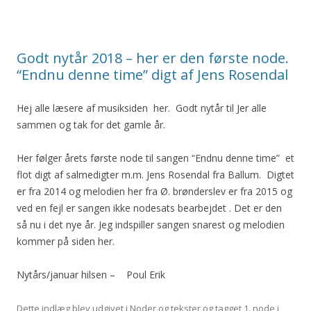
Godt nytår 2018 – her er den første node.
“Endnu denne time” digt af Jens Rosendal
Hej alle læsere af musiksiden her. Godt nytår til Jer alle
sammen og tak for det gamle år.
Her følger årets første node til sangen “Endnu denne time” et
flot digt af salmedigter m.m. Jens Rosendal fra Ballum. Digtet
er fra 2014 og melodien her fra Ø. brønderslev er fra 2015 og
ved en fejl er sangen ikke nodesats bearbejdet . Det er den
så nu i det nye år. Jeg indspiller sangen snarest og melodien
kommer på siden her.
Nytårs/januar hilsen – Poul Erik
Dette indlæg blev udgivet i
Noder og tekster
og tagget
1. node i