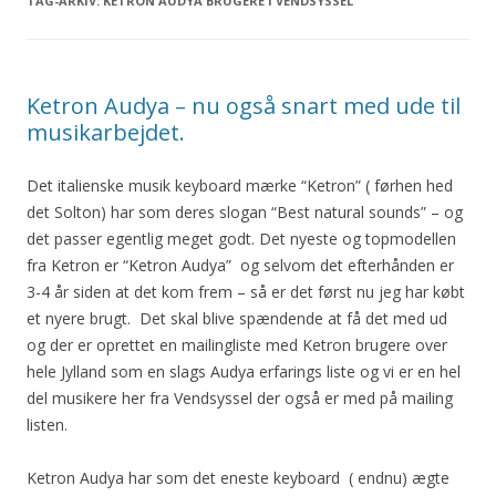
TAG-ARKIV:
KETRON AUDYA BRUGERE I VENDSYSSEL
Ketron Audya – nu også snart med ude til
musikarbejdet.
Det italienske musik keyboard mærke “Ketron” ( førhen hed
det Solton) har som deres slogan “Best natural sounds” – og
det passer egentlig meget godt. Det nyeste og topmodellen
fra Ketron er “Ketron Audya” og selvom det efterhånden er
3-4 år siden at det kom frem – så er det først nu jeg har købt
et nyere brugt. Det skal blive spændende at få det med ud
og der er oprettet en mailingliste med Ketron brugere over
hele Jylland som en slags Audya erfarings liste og vi er en hel
del musikere her fra Vendsyssel der også er med på mailing
listen.
Ketron Audya har som det eneste keyboard ( endnu) ægte