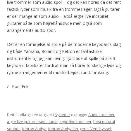
live trommer som audio spor – og det kan høres da det rent
faktisk lyder som musik fra en trommeslager. Også guitarer
er der mange af som audio – altså ægte live indspillet
guitarer både som højrehåndslyde men også som
arrangements audio spor.
Det er en fornøjelse at spille på de moderne keyboards idag
og både Yamaha, Roland og Ketron er fantastiske
instrumenter og jeg kan iøvrigt godt lide at spille på alle 3
keyboard fabrikater fordi at man så hører forskellige lyde og
rytme arrangementer til musikarbejdet rundt omkring.
/ Poul Erik
Dette indlæg blev udgivet i
Nyheder
og tagget
Audio trommer
,
ægte live guitarer som audio
,
ægte live trommer
,
best natural
sounds
,
Ketron Audya
,
Ketron Audya brugere i Vendsyssel
,