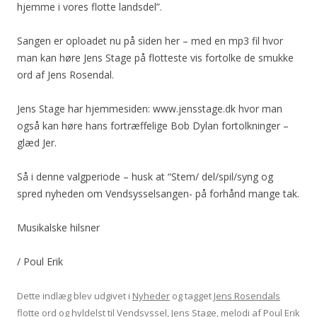
hjemme i vores flotte landsdel”.
Sangen er oploadet nu på siden her – med en mp3 fil hvor
man kan høre Jens Stage på flotteste vis fortolke de smukke
ord af Jens Rosendal.
Jens Stage har hjemmesiden: www.jensstage.dk hvor man
også kan høre hans fortræffelige Bob Dylan fortolkninger –
glæd Jer.
Så i denne valgperiode – husk at “Stem/ del/spil/syng og
spred nyheden om Vendsysselsangen- på forhånd mange tak.
Musikalske hilsner
/ Poul Erik
Dette indlæg blev udgivet i
Nyheder
og tagget
Jens Rosendals
flotte ord og hyldelst til Vendsyssel
,
Jens Stage
,
melodi af Poul Erik