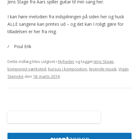
Jens Stage fra Aars spiller guitar til min sang her.
I kan høre melodien fra indspilningen på siden her og husk
ALLE sangene kan printes ud – og det kan I roligt gøre for
tilladelsen er her fra mig.
/ Poul Erik
Dette indlæg blev udgivet i
Nyheder
og tagget
Jens Stage
,
komponist værksted
,
kursus i komposition
,
levende musik
,
Viggo
Steincke
den
18. marts 2014
.