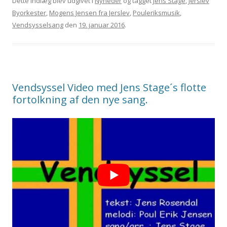
Dette indlæg blev udgivet i
Nyheder
og tagget
Jens Stage
,
Jerslev
Byorkester
,
Mogens Jensen fra Jerslev
,
Pouleriksmusik
,
Vendsysselsang
den
19. januar 2016
.
Vendsyssel Video med Jens Stage´s flotte
fortolkning af den nye sang.