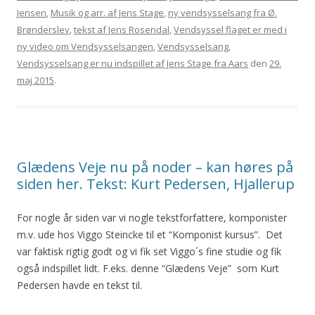
Jensen
,
Musik og arr. af Jens Stage
,
ny vendsysselsang fra Ø.
Brønderslev
,
tekst af Jens Rosendal
,
Vendsyssel flaget er med i
ny video om Vendsysselsangen
,
Vendsysselsang
,
Vendsysselsang er nu indspillet af Jens Stage fra Aars
den
29.
maj 2015
.
Glædens Veje nu på noder – kan høres på
siden her. Tekst: Kurt Pedersen, Hjallerup
For nogle år siden var vi nogle tekstforfattere, komponister
m.v. ude hos Viggo Steincke til et “Komponist kursus”. Det
var faktisk rigtig godt og vi fik set Viggo´s fine studie og fik
også indspillet lidt. F.eks. denne “Glædens Veje” som Kurt
Pedersen havde en tekst til.