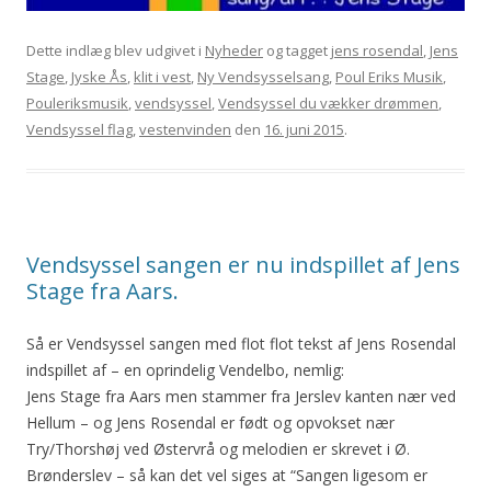
Dette indlæg blev udgivet i
Nyheder
og tagget
jens rosendal
,
Jens
Stage
,
Jyske Ås
,
klit i vest
,
Ny Vendsysselsang
,
Poul Eriks Musik
,
Pouleriksmusik
,
vendsyssel
,
Vendsyssel du vækker drømmen
,
Vendsyssel flag
,
vestenvinden
den
16. juni 2015
.
Vendsyssel sangen er nu indspillet af Jens
Stage fra Aars.
Så er Vendsyssel sangen med flot flot tekst af Jens Rosendal
indspillet af – en oprindelig Vendelbo, nemlig:
Jens Stage fra Aars men stammer fra Jerslev kanten nær ved
Hellum – og Jens Rosendal er født og opvokset nær
Try/Thorshøj ved Østervrå og melodien er skrevet i Ø.
Brønderslev – så kan det vel siges at “Sangen ligesom er