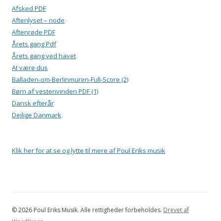
Afsked PDF
Aftenlyset – node
Aftenrøde PDF
Årets gang Pdf
Årets gang ved havet
At være dus
Balladen-om-Berlinmuren-Full-Score (2)
Børn af vestenvinden PDF (1)
Dansk efterår
Dejlige Danmark
Klik her for at se og lytte til mere af Poul Eriks musik
© 2026 Poul Eriks Musik. Alle rettigheder forbeholdes.
Drevet af