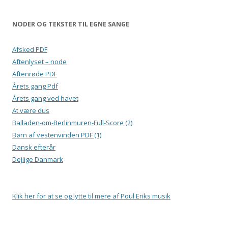
NODER OG TEKSTER TIL EGNE SANGE
Afsked PDF
Aftenlyset – node
Aftenrøde PDF
Årets gang Pdf
Årets gang ved havet
At være dus
Balladen-om-Berlinmuren-Full-Score (2)
Børn af vestenvinden PDF (1)
Dansk efterår
Dejlige Danmark
Klik her for at se og lytte til mere af Poul Eriks musik