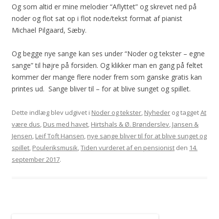
Og som altid er mine melodier “Aflyttet” og skrevet ned på
noder og flot sat op i flot node/tekst format af pianist
Michael Pilgaard, Sæby.
Og begge nye sange kan ses under “Noder og tekster – egne
sange” til højre på forsiden. Og klikker man en gang på feltet
kommer der mange flere noder frem som ganske gratis kan
printes ud. Sange bliver til – for at blive sunget og spillet.
Dette indlæg blev udgivet i
Noder og tekster
,
Nyheder
og tagget
At
være dus
,
Dus med havet
,
Hirtshals & Ø. Brønderslev
,
Jansen &
Jensen
,
Leif Toft Hansen
,
nye sange bliver til for at blive sunget og
spillet
,
Pouleriksmusik
,
Tiden vurderet af en pensionist
den
14.
september 2017
.