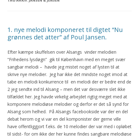
TAG-ARKIV:
JANSEN & JENSEN
1. nye melodi komponeret til digtet “Nu
grønnes det atter” af Poul Jansen.
Efter kæmpe skuffelsen over Alsangs vinder melodien
“Frihedens lysdøgn” gik til København med en meget svær
sangbar melodi – havde jeg mistet noget af lysten til at
skrive nye melodier. Jeg har ikke det mindste noget imod at
tabe en melodi konkurrence til en melodi der er bedre end de
2 jeg sendte ind til Alsang – men det var desværre slet ikke
tilfældet her. Jeg havde virkelig arbejdet rigtig meget med at
komponere melodiøse melodier og derfor er det så synd for
Alsang som helhed. På Alsangs facebookside var der en del
debat herom og vi var en del komponister der gerne ville
have offentliggjort f.eks. de 10 melodier der var med i opløbet
til sidst- for om ikke der her kunne findes sangbare melodiøse