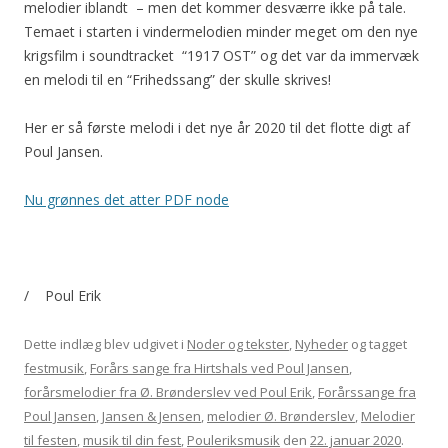
melodier iblandt – men det kommer desværre ikke på tale.
Temaet i starten i vindermelodien minder meget om den nye
krigsfilm i soundtracket “1917 OST” og det var da immervæk
en melodi til en “Frihedssang” der skulle skrives!
Her er så første melodi i det nye år 2020 til det flotte digt af
Poul Jansen.
Nu grønnes det atter PDF node
/ Poul Erik
Dette indlæg blev udgivet i
Noder og tekster
,
Nyheder
og tagget
festmusik
,
Forårs sange fra Hirtshals ved Poul Jansen
,
forårsmelodier fra Ø. Brønderslev ved Poul Erik
,
Forårssange fra
Poul Jansen
,
Jansen & Jensen
,
melodier Ø. Brønderslev
,
Melodier
til festen
,
musik til din fest
,
Pouleriksmusik
den
22. januar 2020
.