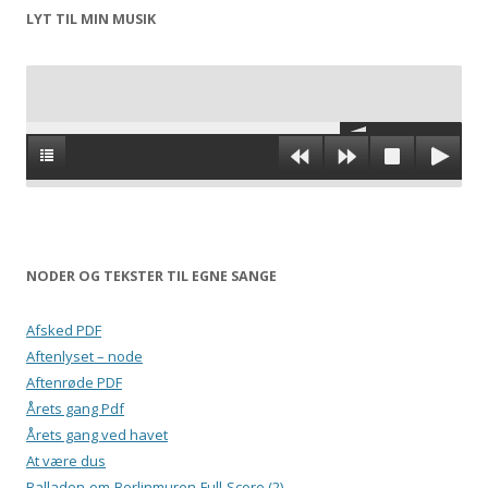
LYT TIL MIN MUSIK
NODER OG TEKSTER TIL EGNE SANGE
Afsked PDF
Aftenlyset – node
Aftenrøde PDF
Årets gang Pdf
Årets gang ved havet
At være dus
Balladen-om-Berlinmuren-Full-Score (2)