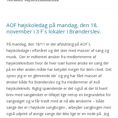
TAG-ARKIV:
HØJSKOLESANGBOGEN
AOF højskoledag på mandag, den 18.
november i 3 F´s lokaler i Brønderslev.
På mandag, den 18/11 er der afslutning på AOF´s
højskoledage i efteråret og det sker med masser af sang og
musik. Der er indhentet ønsker fra medlemmerne af
højskolekredsen hvor de hver især kunne ønske en sang der
på en eller anden måde har betydet meget for dem i livet. Det
synes jeg er en glimrende ide´ og jeg har fået masser af
ønsker både fra Brønderslev og fra medlemmer af Aså
højskolekreds. Rigtig spændende er det også at der til hvert
brev med sangønsket er tilføjet lige netop en begrundelse for
sangvalget og vi får travlt med at nå alle ønskerne – både
sange der er i højskole sangbogen , arbejder sangbogen men
også udprint af øvrige sange der ikke lige er en node på. Jeg