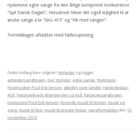
nyskrevne egne sange fra den årlige komponist konkurrence
“Spil Dansk Dagen”, Herudover bliver der også lejlighed til at
ønske sange a la “Giro 413” og ”Hit med sangen”.
Formiddagen afsluttes med fællesspisning.
Dette indlæg blev udgivet i
Nyheder
og tagget
arbejdersangbogen
,
Der´stunder
,
egne sange
,
festmusik
,
Festmusiker Poul Erik Jensen
,
glæden over landet
,
Højskoledag i
AOF
,
højskolekreds Brønderslev og Aså
,
højskolesangbogen
,
komponist Poul Erik Jensen
,
levende musik til festen
,
musik og
sang
,
musik til fest
,
musik til private fester
,
sangformiddag
den
13.
november 2013
.