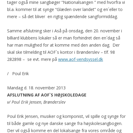
tager også mine sangbøger “Nationalsangen ” med hvorfra vi
bl.a. kommer til at synge “Glæden over landet” og en´eller to
mere – så det bliver en rigtig spændende sangformiddag.
Samme afslutning sker i Aså på onsdag, den 20. november i
billiard klubbens lokaler så er man forhindret den en´dag så
har man mulighed for at komme med den anden dag. Der
skal ske tilmelding til AOF´s kontor i Brønderslev – tlf. 98
282898 – se evt. mere på
www.aof-vendsyssel.dk
/ Poul Erik
Mandag d. 18. november 2013
AFSLUTNING AF AOF`S HØJSKOLEDAGE
v/ Poul Erik Jensen, Brønderslev
Poul Erik Jensen, musiker og komponist, vil spille og synge for
til både gamle og nye danske sange fra højskolesangbogen.
Der vil også komme en del lokalsange fra vores område og