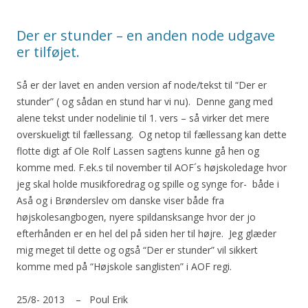
Der er stunder – en anden node udgave
er tilføjet.
Så er der lavet en anden version af node/tekst til “Der er
stunder” ( og sådan en stund har vi nu). Denne gang med
alene tekst under nodelinie til 1. vers – så virker det mere
overskueligt til fællessang. Og netop til fællessang kan dette
flotte digt af Ole Rolf Lassen sagtens kunne gå hen og
komme med. F.ek.s til november til AOF´s højskoledage hvor
jeg skal holde musikforedrag og spille og synge for- både i
Aså og i Brønderslev om danske viser både fra
højskolesangbogen, nyere spildansksange hvor der jo
efterhånden er en hel del på siden her til højre. Jeg glæder
mig meget til dette og også “Der er stunder” vil sikkert
komme med på “Højskole sanglisten” i AOF regi.
25/8- 2013 – Poul Erik