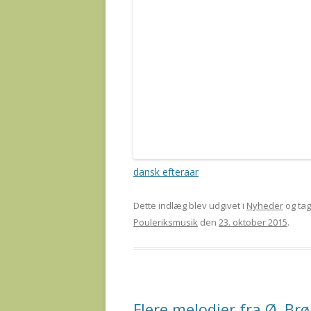
dansk efteraar
Dette indlæg blev udgivet i
Nyheder
og ta
Pouleriksmusik
den
23. oktober 2015
.
Flere melodier fra Ø. Br