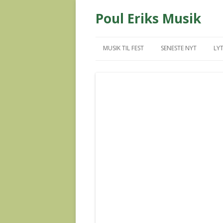
Poul Eriks Musik
MUSIK TIL FEST
SENESTE NYT
LYT
MUS