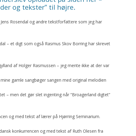
er og tekster” til højre.
e Jens Rosendal og andre tekstforfattere som jeg har
endal – et digt som også Rasmus Skov Borring har skrevet
rjylland af Holger Rasmussen – jeg mente ikke at der var
´af mine gamle sangbøger sangen med original melodien
igtet – men det gør slet ingenting når “Broagerland digtet”
encen og med tekst af lærer på Hjørring Seminarium.
ildansk konkurrencen og med tekst af Ruth Olesen fra