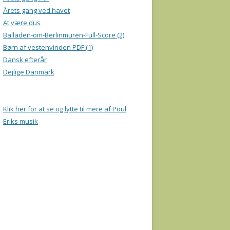
Årets gang ved havet
At være dus
Balladen-om-Berlinmuren-Full-Score (2)
Børn af vestenvinden PDF (1)
Dansk efterår
Dejlige Danmark
Klik her for at se og lytte til mere af Poul
Eriks musik