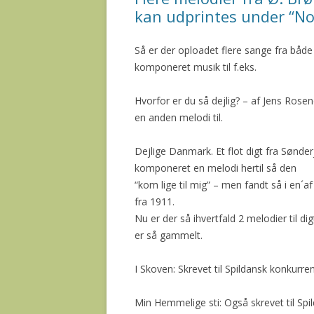
kan udprintes under “Nod
Så er der oploadet flere sange fra båd
komponeret musik til f.eks.
Hvorfor er du så dejlig? – af Jens Ros
en anden melodi til.
Dejlige Danmark. Et flot digt fra Sønde
komponeret en melodi hertil så den
“kom lige til mig” – men fandt så i en
fra 1911.
Nu er der så ihvertfald 2 melodier til d
er så gammelt.
I Skoven: Skrevet til Spildansk konkurr
Min Hemmelige sti: Også skrevet til Sp