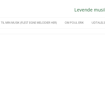
Levende musik 
Hop
til
 TIL MIN MUSIK (FLEST EGNE MELODIER HER)
OM POUL ERIK
UDTALELS
indhold
IKGREJ
MÅNEDENS KUNSTNER