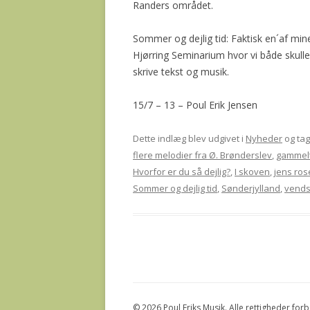
Randers området.
Sommer og dejlig tid: Faktisk en´af mi
Hjørring Seminarium hvor vi både skulle
skrive tekst og musik.
15/7 – 13 – Poul Erik Jensen
Dette indlæg blev udgivet i
Nyheder
og ta
flere melodier fra Ø. Brønderslev
,
gammelt
Hvorfor er du så dejlig?
,
I skoven
,
jens ros
Sommer og dejlig tid
,
Sønderjylland
,
vends
© 2026 Poul Eriks Musik. Alle rettigheder for