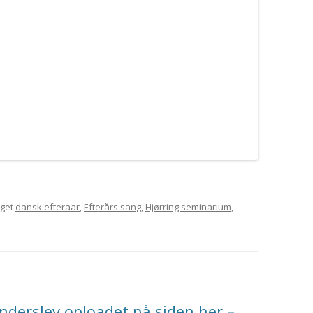
gget
dansk efteraar
,
Efterårs sang
,
Hjørring seminarium
,
ønderslev oploadet på siden her –