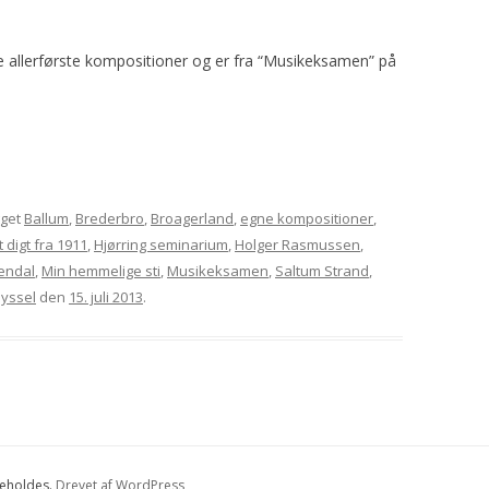
ne allerførste kompositioner og er fra “Musikeksamen” på
gget
Ballum
,
Brederbro
,
Broagerland
,
egne kompositioner
,
 digt fra 1911
,
Hjørring seminarium
,
Holger Rasmussen
,
endal
,
Min hemmelige sti
,
Musikeksamen
,
Saltum Strand
,
yssel
den
15. juli 2013
.
beholdes.
Drevet af WordPress