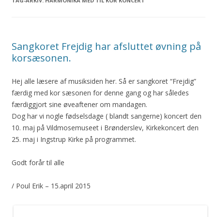
TAG-ARKIV:
HARMONIKA MED TIL KOR KONCERT
Sangkoret Frejdig har afsluttet øvning på
korsæsonen.
Hej alle læsere af musiksiden her. Så er sangkoret “Frejdig”
færdig med kor sæsonen for denne gang og har således
færdiggjort sine øveaftener om mandagen.
Dog har vi nogle fødselsdage ( blandt sangerne) koncert den
10. maj på Vildmosemuseet i Brønderslev, Kirkekoncert den
25. maj i Ingstrup Kirke på programmet.
Godt forår til alle
/ Poul Erik – 15.april 2015