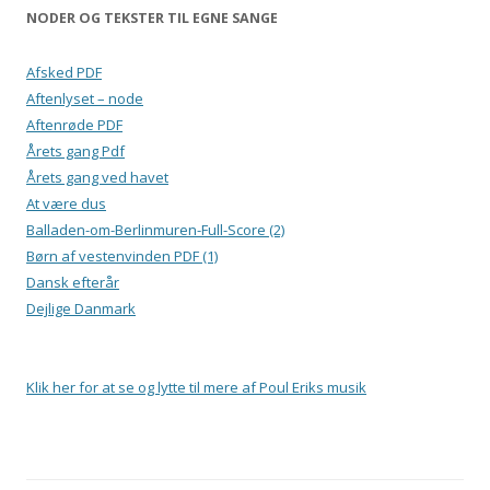
NODER OG TEKSTER TIL EGNE SANGE
Afsked PDF
Aftenlyset – node
Aftenrøde PDF
Årets gang Pdf
Årets gang ved havet
At være dus
Balladen-om-Berlinmuren-Full-Score (2)
Børn af vestenvinden PDF (1)
Dansk efterår
Dejlige Danmark
Klik her for at se og lytte til mere af Poul Eriks musik