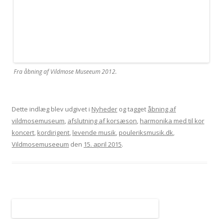
Fra åbning af Vildmose Museeum 2012.
Dette indlæg blev udgivet i
Nyheder
og tagget
åbning af
vildmosemuseum
,
afslutning af korsæson
,
harmonika med til kor
koncert
,
kordirigent
,
levende musik
,
pouleriksmusik.dk
,
Vildmosemuseeum
den
15. april 2015
.