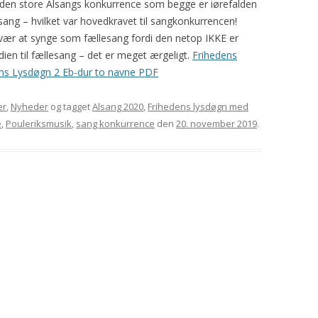
il den store Alsangs konkurrence som begge er iørefalden
ang – hvilket var hovedkravet til sangkonkurrencen!
vær at synge som fællesang fordi den netop IKKE er
dien til fællesang – det er meget ærgeligt.
Frihedens
ns Lysdøgn 2 Eb-dur to navne PDF
er
,
Nyheder
og tagget
Alsang 2020
,
Frihedens lysdøgn med
e
,
Pouleriksmusik
,
sang konkurrence
den
20. november 2019
.