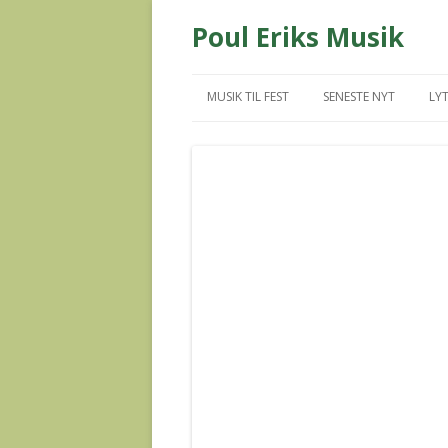
Poul Eriks Musik
MUSIK TIL FEST
SENESTE NYT
LYT
MUS