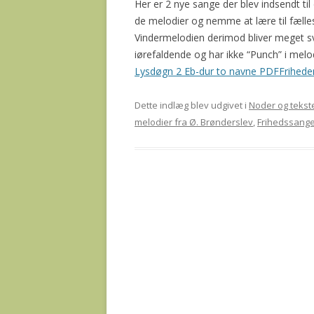
Her er 2 nye sange der blev indsendt t
de melodier og nemme at lære til fælles
Vindermelodien derimod bliver meget s
iørefaldende og har ikke “Punch” i melo
Lysdøgn 2 Eb-dur to navne PDF
Frihede
Dette indlæg blev udgivet i
Noder og tekst
melodier fra Ø. Brønderslev
,
Frihedssang