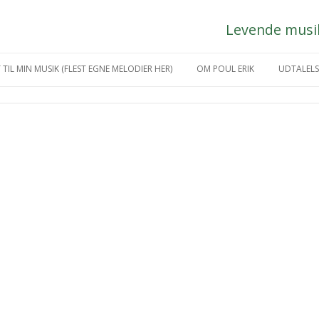
Levende musik 
Hop
til
 TIL MIN MUSIK (FLEST EGNE MELODIER HER)
OM POUL ERIK
UDTALELS
indhold
IKGREJ
MÅNEDENS KUNSTNER