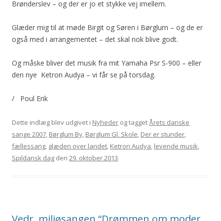
Brønderslev – og der er jo et stykke vej imellem.
Glæder mig til at møde Birgit og Søren i Børglum – og de er
også med i arrangementet – det skal nok blive godt.
Og måske bliver det musik fra mit Yamaha Psr S-900 – eller
den nye Ketron Audya – vi får se på torsdag.
/ Poul Erik
Dette indlæg blev udgivet i
Nyheder
og tagget
Årets danske
sange 2007
,
Børglum By
,
Børglum Gl. Skole
,
Der er stunder
,
fællessang
,
glæden over landet
,
Ketron Audya
,
levende musik
,
Spildansk dag
den
29. oktober 2013
.
Vedr. miljøsangen “Drømmen om moder