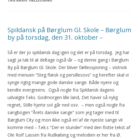
TAG-ARKIV:
FÆLLESSANG
Spildansk på Børglum Gl. Skole – Børglum
by på torsdag, den 31. oktober –
Så er der jo spildansk dag igen og det er på torsdag. Jeg har
sagt ja tak til at deltage også iår – og denne gang i Børglum
By på Børglum Gl. Skole. Der bliver fællesspisning – vistnok
med menuen “Steg flæsk og persillesovs” og herefter skal vi
synge rigtig mange gode danske sange. Både nyere og
kendte evergreens. Også nogle fra Spildansk dagens
udvalgte f.eks. Godmorgen lille land, Det haver så nylig
regnet, Stille hjerte sol går ned osv. – men også nogle fra
sangbogen “Årets danske sange” som jeg tager med til
Børglum City og mon ikke også en´af de nyeste sange vil
komme med – f.ek.s “Der er stunder” med den flotte tekst af
Ole Rolf Lassen fra Rudkøbing og melodien er her fra Ø.