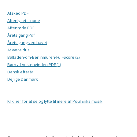
Afsked PDF
Aftenlyset – node
Aftenrøde PDF
Årets gang Pdf
Årets gang ved havet
At være dus
Balladen-om-Berlinmuren-Full-Score (2)
Børn af vestenvinden PDF (1)
Dansk efterår
Dejlige Danmark
Klik her for at se og lytte til mere af Poul Eriks musik