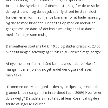
Brønderslev Byorkester så diner’musik. Bagefter dette spilles
der op til dans – og dansegulvet er fyldt ved første melodi –
for dem er er kommet – ja, de kommer for at både more sig
og danse med hinanden. Der spilles op med en melodi ad
gangen dvs. en dans så der kan blive lejlighed til at danse
med så mange som muligt.
Danseaftener starter altid kl. 19.00 og slutter præcis kl. 23.00
hvor slutsangen selvfølgelig er “Skuld gl. venskab regn. forgo”.
Af nye melodier fra min hånd kan nævnes – det er ikke så
mange – der er jo altid noget andet der også skal laves –
men f.eks.:
“Drømmen om Moder Jord” – den nye miljøsang, Under de
grønne Linde ( sangen til min sølvbrud i april 2009) Hvorfor er
du så dejlig? De sidste 2 med tekst af Jens Rosendal og den
første af Ingelise Poulsen.