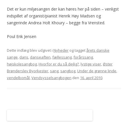
Det er kun miljøsangen der kan høres her på siden – venligst
indspillet af organist/pianist Henrik Høy Madsen og
sangerinde Andrea Holt Khoury – begge fra Vrensted.
Poul Erik Jensen
Dette indlæg blev udgivet i
Nyheder
og tagget
årets danske
sange
,
dans
,
danseaften
,
fællessang
,
forårssang
,
højskolesangbog
,
Hvorfor er du så dejlig?
,
lystige viser
,
Øster
Brønderslev Byorkester
,
sang
,
sangbog
,
Under de grønne linde
,
vendelbomål
,
Vendsysselsangbogen
den
16. april 2010
.