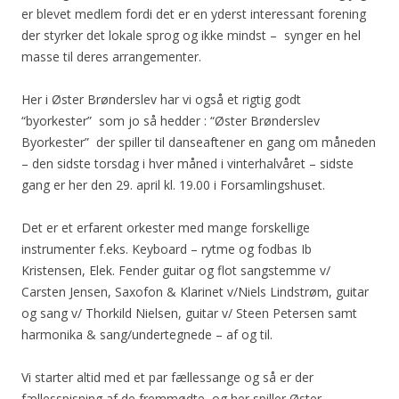
er blevet medlem fordi det er en yderst interessant forening
der styrker det lokale sprog og ikke mindst – synger en hel
masse til deres arrangementer.
Her i Øster Brønderslev har vi også et rigtig godt
“byorkester” som jo så hedder : “Øster Brønderslev
Byorkester” der spiller til danseaftener en gang om måneden
– den sidste torsdag i hver måned i vinterhalvåret – sidste
gang er her den 29. april kl. 19.00 i Forsamlingshuset.
Det er et erfarent orkester med mange forskellige
instrumenter f.eks. Keyboard – rytme og fodbas Ib
Kristensen, Elek. Fender guitar og flot sangstemme v/
Carsten Jensen, Saxofon & Klarinet v/Niels Lindstrøm, guitar
og sang v/ Thorkild Nielsen, guitar v/ Steen Petersen samt
harmonika & sang/undertegnede – af og til.
Vi starter altid med et par fællessange og så er der
fællesspisning af de fremmødte og her spiller Øster