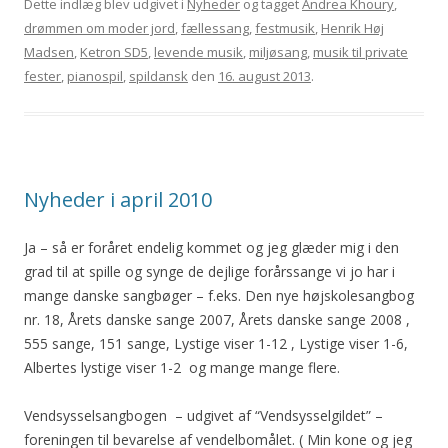
Dette indlæg blev udgivet i
Nyheder
og tagget
Andrea Khoury
,
drømmen om moder jord
,
fællessang
,
festmusik
,
Henrik Høj
Madsen
,
Ketron SD5
,
levende musik
,
miljøsang
,
musik til private
fester
,
pianospil
,
spildansk
den
16. august 2013
.
Nyheder i april 2010
Ja – så er foråret endelig kommet og jeg glæder mig i den
grad til at spille og synge de dejlige forårssange vi jo har i
mange danske sangbøger – f.eks. Den nye højskolesangbog
nr. 18, Årets danske sange 2007, Årets danske sange 2008 ,
555 sange, 151 sange, Lystige viser 1-12 , Lystige viser 1-6,
Albertes lystige viser 1-2 og mange mange flere.
Vendsysselsangbogen – udgivet af “Vendsysselgildet” –
foreningen til bevarelse af vendelbomålet. ( Min kone og jeg