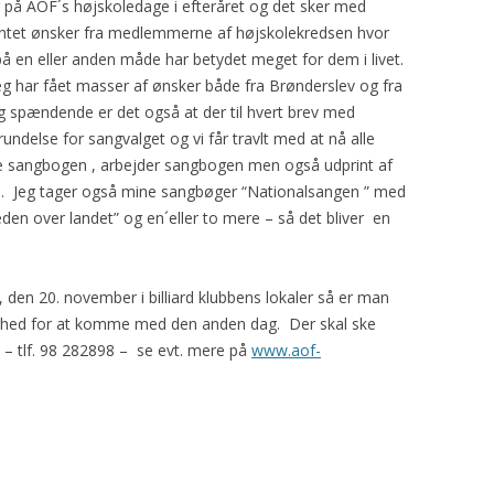
 på AOF´s højskoledage i efteråret og det sker med
entet ønsker fra medlemmerne af højskolekredsen hvor
å en eller anden måde har betydet meget for dem i livet.
eg har fået masser af ønsker både fra Brønderslev og fra
 spændende er det også at der til hvert brev med
rundelse for sangvalget og vi får travlt med at nå alle
le sangbogen , arbejder sangbogen men også udprint af
på. Jeg tager også mine sangbøger “Nationalsangen ” med
æden over landet” og en´eller to mere – så det bliver en
den 20. november i billiard klubbens lokaler så er man
ighed for at komme med den anden dag. Der skal ske
v – tlf. 98 282898 – se evt. mere på
www.aof-