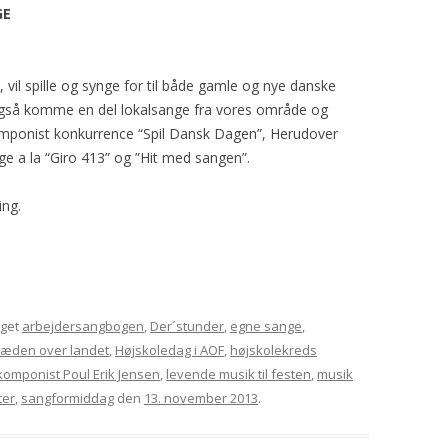
GE
 vil spille og synge for til både gamle og nye danske
også komme en del lokalsange fra vores område og
omponist konkurrence “Spil Dansk Dagen”, Herudover
ange a la “Giro 413” og ”Hit med sangen”.
ing.
gget
arbejdersangbogen
,
Der´stunder
,
egne sange
,
læden over landet
,
Højskoledag i AOF
,
højskolekreds
komponist Poul Erik Jensen
,
levende musik til festen
,
musik
ter
,
sangformiddag
den
13. november 2013
.