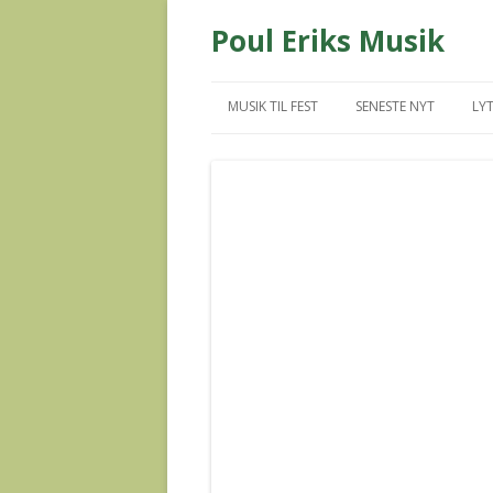
Poul Eriks Musik
MUSIK TIL FEST
SENESTE NYT
LYT
MUS