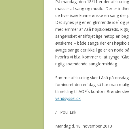
På mandag, den 18/11 er der afslutning
masser af sang og musik. Der er indh
de hver især kunne ønske en sang der p
Det synes jeg er en glimrende ide´ og j
medlemmer af Aså højskolekreds. Rigtig
sangønsket er tilføjet lige netop en beg
ønskerne – både sange der er i højsko
øvrige sange der ikke lige er en node 
hvorfra vi bl.a. kommer til at synge “Gl
rigtig spændende sangformiddag.
Samme afslutning sker i Aså på onsdag, 
forhindret den en´dag så har man mul
tilmelding til AOF´s kontor i Brøndersle
vendsyssel.dk
/ Poul Erik
Mandag d. 18. november 2013