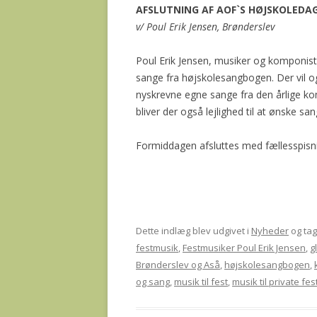
AFSLUTNING AF AOF`S HØJSKOLEDA
v/ Poul Erik Jensen, Brønderslev
Poul Erik Jensen, musiker og komponist,
sange fra højskolesangbogen. Der vil 
nyskrevne egne sange fra den årlige k
bliver der også lejlighed til at ønske s
Formiddagen afsluttes med fællesspisn
Dette indlæg blev udgivet i
Nyheder
og ta
festmusik
,
Festmusiker Poul Erik Jensen
,
g
Brønderslev og Aså
,
højskolesangbogen
,
og sang
,
musik til fest
,
musik til private fes