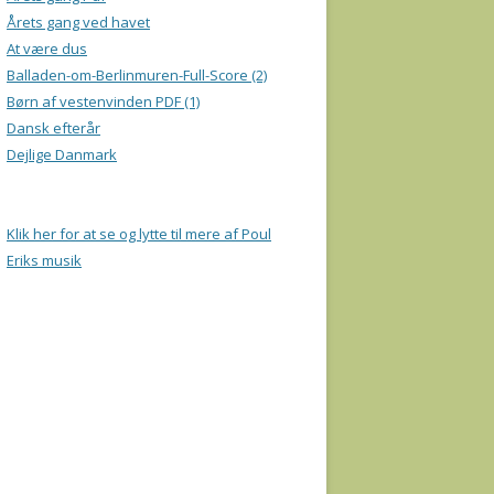
Årets gang ved havet
At være dus
Balladen-om-Berlinmuren-Full-Score (2)
Børn af vestenvinden PDF (1)
Dansk efterår
Dejlige Danmark
Klik her for at se og lytte til mere af Poul
Eriks musik