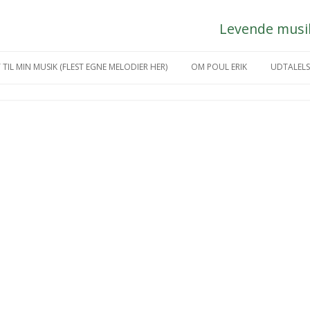
Levende musik 
Hop
til
 TIL MIN MUSIK (FLEST EGNE MELODIER HER)
OM POUL ERIK
UDTALELS
indhold
IKGREJ
MÅNEDENS KUNSTNER