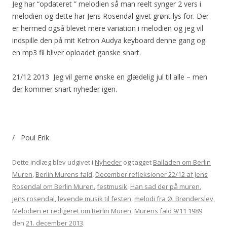
Jeg har “opdateret ” melodien så man reelt synger 2 vers i
melodien og dette har Jens Rosendal givet grønt lys for. Der
er hermed også blevet mere variation i melodien og jeg vil
indspille den på mit Ketron Audya keyboard denne gang og
en mp3 fil bliver oploadet ganske snart.
21/12 2013 Jeg vil gerne ønske en glædelig jul til alle – men
der kommer snart nyheder igen.
/ Poul Erik
Dette indlæg blev udgivet i
Nyheder
og tagget
Balladen om Berlin
Muren
,
Berlin Murens fald
,
December refleksioner 22/12 af Jens
Rosendal om Berlin Muren
,
festmusik
,
Han sad der på muren
,
jens rosendal
,
levende musik til festen
,
melodi fra Ø. Brønderslev
,
Melodien er redigeret om Berlin Muren
,
Murens fald 9/11 1989
den
21. december 2013
.