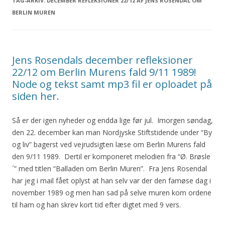
TAG-ARKIV:
DECEMBER REFLEKSIONER 22/12 AF JENS ROSENDAL OM
BERLIN MUREN
Jens Rosendals december refleksioner
22/12 om Berlin Murens fald 9/11 1989!
Node og tekst samt mp3 fil er oploadet på
siden her.
Så er der igen nyheder og endda lige før jul. Imorgen søndag,
den 22. december kan man Nordjyske Stiftstidende under “By
og liv” bagerst ved vejrudsigten læse om Berlin Murens fald
den 9/11 1989. Dertil er komponeret melodien fra “Ø. Brøsle
´” med titlen “Balladen om Berlin Muren”. Fra Jens Rosendal
har jeg i mail fået oplyst at han selv var der den famøse dag i
november 1989 og men han sad på selve muren kom ordene
til ham og han skrev kort tid efter digtet med 9 vers.