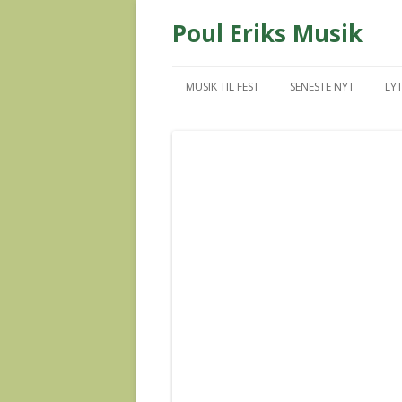
Poul Eriks Musik
MUSIK TIL FEST
SENESTE NYT
LYT
MUS