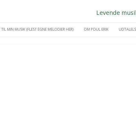
Levende musik 
Hop
til
 TIL MIN MUSIK (FLEST EGNE MELODIER HER)
OM POUL ERIK
UDTALELS
indhold
IKGREJ
MÅNEDENS KUNSTNER