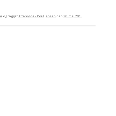
er
og tagget
Aftenrøde - Poul Jansen
den
30. maj 2018
.