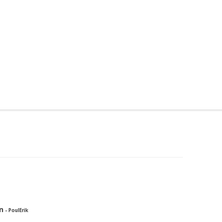
n
- PoulErik