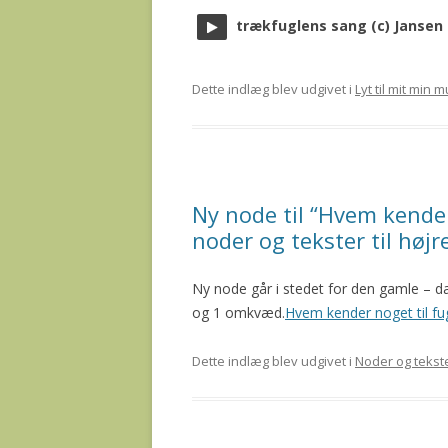
trækfuglens sang (c) Jansen
Dette indlæg blev udgivet i
Lyt til mit min 
Ny node til “Hvem kender
noder og tekster til højr
Ny node går i stedet for den gamle – d
og 1 omkvæd.
Hvem kender noget til fug
Dette indlæg blev udgivet i
Noder og tekst