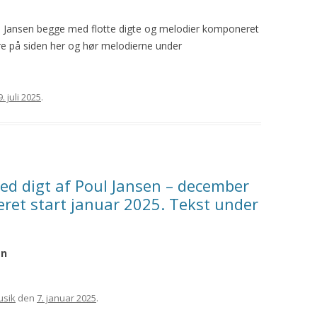
ul Jansen begge med flotte digte og melodier komponeret
øjre på siden her og hør melodierne under
9. juli 2025
.
ed digt af Poul Jansen – december
et start januar 2025. Tekst under
en
musik
den
7. januar 2025
.