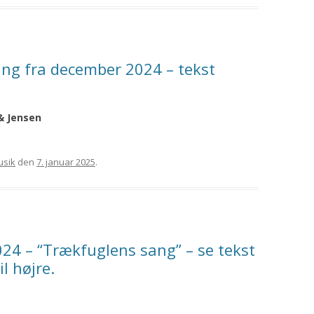
ang fra december 2024 – tekst
 & Jensen
musik
den
7. januar 2025
.
24 – “Trækfuglens sang” – se tekst
l højre.