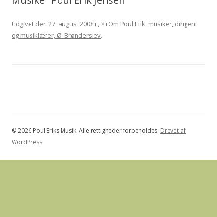
Musiker Poul Erik Jensen
Udgivet den
27. august 2008
i
,
×
i
Om Poul Erik, musiker, dirigent
og musiklærer, Ø. Brønderslev
.
© 2026 Poul Eriks Musik. Alle rettigheder forbeholdes.
Drevet af
WordPress