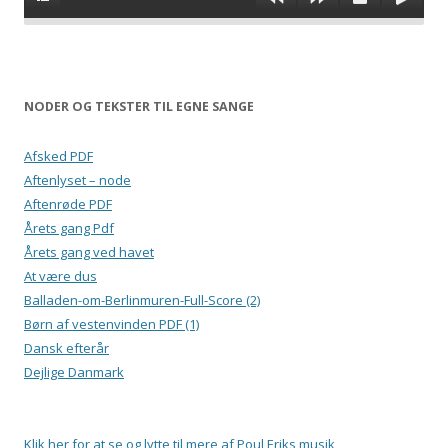
NODER OG TEKSTER TIL EGNE SANGE
Afsked PDF
Aftenlyset – node
Aftenrøde PDF
Årets gang Pdf
Årets gang ved havet
At være dus
Balladen-om-Berlinmuren-Full-Score (2)
Børn af vestenvinden PDF (1)
Dansk efterår
Dejlige Danmark
Klik her for at se og lytte til mere af Poul Eriks musik