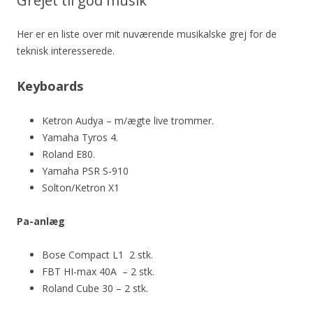
Grejet til god musik
Her er en liste over mit nuværende musikalske grej for de
teknisk interesserede.
Keyboards
Ketron Audya – m/ægte live trommer.
Yamaha Tyros 4.
Roland E80.
Yamaha PSR S-910
Solton/Ketron X1
Pa-anlæg
Bose Compact L1 2 stk.
FBT HI-max 40A – 2 stk.
Roland Cube 30 – 2 stk.