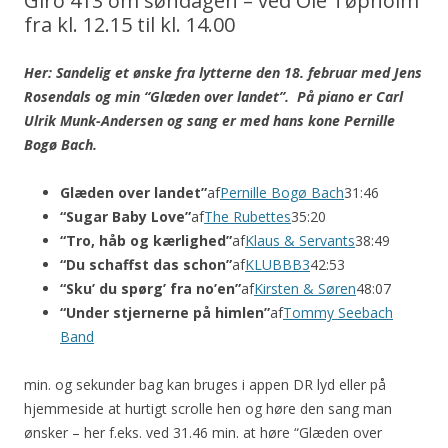
Giro 413 om søndagen – ved Ole Tøpholm
fra kl. 12.15 til kl. 14.00
Her: Sandelig et ønske fra lytterne den 18. februar med Jens
Rosendals og min “Glæden over landet”. På piano er Carl
Ulrik Munk-Andersen og sang er med hans kone Pernille
Bogø Bach.
Glæden over landet
”
af
Pernille Bogø Bach
31:46
“
Sugar Baby Love
”
af
The Rubettes
35:20
“
Tro, håb og kærlighed
”
af
Klaus & Servants
38:49
“
Du schaffst das schon
”
af
KLUBBB3
42:53
“
Sku’ du spørg’ fra no’en
”
af
Kirsten & Søren
48:07
“
Under stjernerne på himlen
”
af
Tommy Seebach
Band
min. og sekunder bag kan bruges i appen DR lyd eller på
hjemmeside at hurtigt scrolle hen og høre den sang man
ønsker – her f.eks. ved 31.46 min. at høre “Glæden over