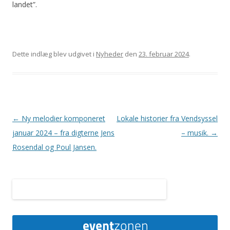
landet”.
Dette indlæg blev udgivet i
Nyheder
den
23. februar 2024
.
Indlægsnavigation
←
Ny melodier komponeret
Lokale historier fra Vendsyssel
januar 2024 – fra digterne Jens
– musik.
→
Rosendal og Poul Jansen.