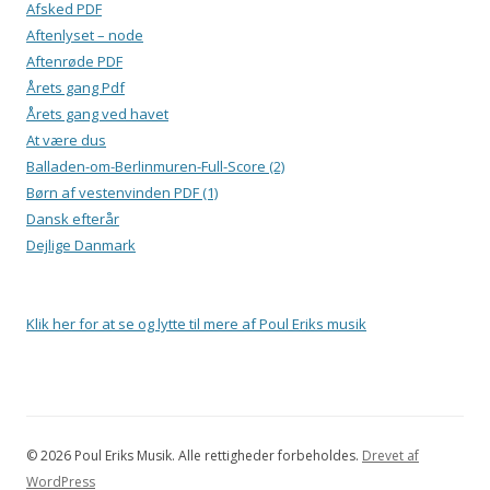
Afsked PDF
Aftenlyset – node
Aftenrøde PDF
Årets gang Pdf
Årets gang ved havet
At være dus
Balladen-om-Berlinmuren-Full-Score (2)
Børn af vestenvinden PDF (1)
Dansk efterår
Dejlige Danmark
Klik her for at se og lytte til mere af Poul Eriks musik
© 2026 Poul Eriks Musik. Alle rettigheder forbeholdes.
Drevet af
WordPress