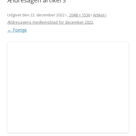
Ældresagen artikel 3
Udgivet den
22. december 2022
i
,
2048 × 1536
i
Artikel i
Ældresagens medlemsblad for december 2022
.
← Forrige