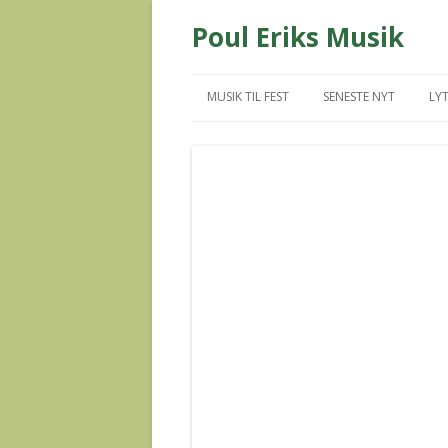
Poul Eriks Musik
MUSIK TIL FEST
SENESTE NYT
LYT
MUS