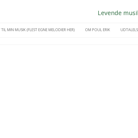
Levende musik 
Hop
til
 TIL MIN MUSIK (FLEST EGNE MELODIER HER)
OM POUL ERIK
UDTALELS
indhold
IKGREJ
MÅNEDENS KUNSTNER