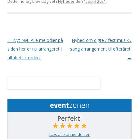
Dette indlæg blev udgivet i
Nyheder
den
1. april 2021
.
Indlægsnavigation
←
Nyt Nyt: Alle melodier på
Nyhed om digte / fest musik /
siden her er nu arrangeret i
sang arrangement til efteråret.
alfabetisk orden!
→
Perfekt!
★★★★★
Læs alle anmeldelser