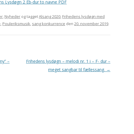
ns Lysdøgn 2 Eb-dur to navne PDF
er
,
Nyheder
og tagget
Alsang 2020
,
Frihedens lysdøgn med
e
,
Pouleriksmusik
,
sang konkurrence
den
20. november 2019
.
ny” –
Frihedens lysdøgn – melodi nr. 1 i – F- dur –
meget sangbar til fællessang.
→