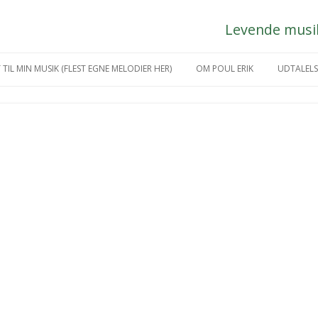
Levende musik 
Hop
til
 TIL MIN MUSIK (FLEST EGNE MELODIER HER)
OM POUL ERIK
UDTALELS
indhold
IKGREJ
MÅNEDENS KUNSTNER