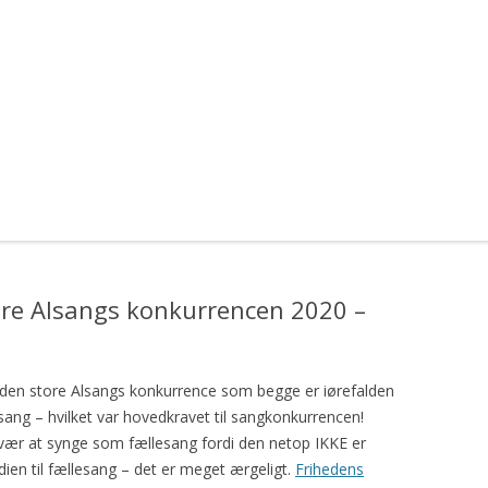
tore Alsangs konkurrencen 2020 –
il den store Alsangs konkurrence som begge er iørefalden
ang – hvilket var hovedkravet til sangkonkurrencen!
vær at synge som fællesang fordi den netop IKKE er
dien til fællesang – det er meget ærgeligt.
Frihedens