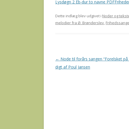
Lysdøgn 2 Eb-dur to navne PDF
Frihede
Dette indlæg blev udgivet i
Noder og tekst
melodier fra Ø. Brønderslev
,
Frihedssang
Indlægsnavigation
←
Node til forårs sangen “Forelsket på 
digt af Poul Jansen