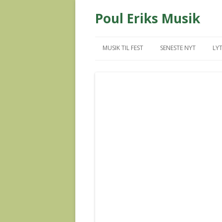
Poul Eriks Musik
MUSIK TIL FEST
SENESTE NYT
LYT
MUS