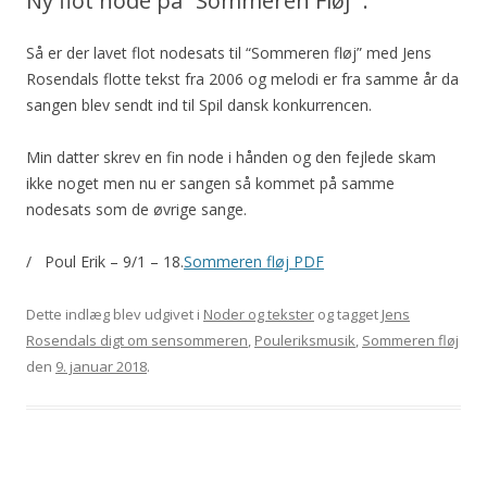
Ny flot node på “Sommeren Fløj” .
Så er der lavet flot nodesats til “Sommeren fløj” med Jens
Rosendals flotte tekst fra 2006 og melodi er fra samme år da
sangen blev sendt ind til Spil dansk konkurrencen.
Min datter skrev en fin node i hånden og den fejlede skam
ikke noget men nu er sangen så kommet på samme
nodesats som de øvrige sange.
/ Poul Erik – 9/1 – 18.
Sommeren fløj PDF
Dette indlæg blev udgivet i
Noder og tekster
og tagget
Jens
Rosendals digt om sensommeren
,
Pouleriksmusik
,
Sommeren fløj
den
9. januar 2018
.