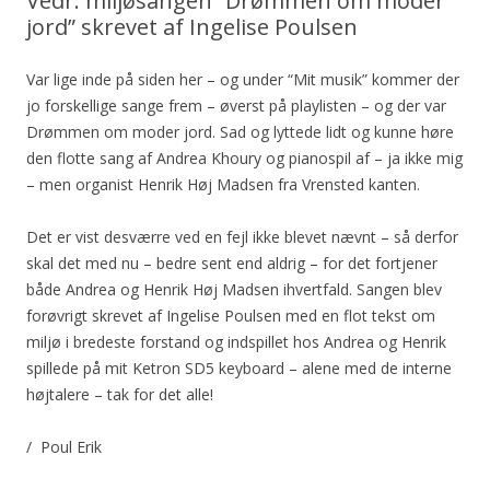
Vedr. miljøsangen “Drømmen om moder
jord” skrevet af Ingelise Poulsen
Var lige inde på siden her – og under “Mit musik” kommer der
jo forskellige sange frem – øverst på playlisten – og der var
Drømmen om moder jord. Sad og lyttede lidt og kunne høre
den flotte sang af Andrea Khoury og pianospil af – ja ikke mig
– men organist Henrik Høj Madsen fra Vrensted kanten.
Det er vist desværre ved en fejl ikke blevet nævnt – så derfor
skal det med nu – bedre sent end aldrig – for det fortjener
både Andrea og Henrik Høj Madsen ihvertfald. Sangen blev
forøvrigt skrevet af Ingelise Poulsen med en flot tekst om
miljø i bredeste forstand og indspillet hos Andrea og Henrik
spillede på mit Ketron SD5 keyboard – alene med de interne
højtalere – tak for det alle!
/ Poul Erik