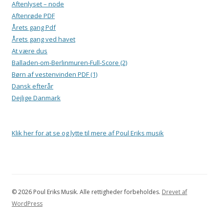
Aftenlyset – node
Aftenrøde PDF
Årets gang Pdf
Årets gang ved havet
At være dus
Balladen-om-Berlinmuren-Full-Score (2)
Børn af vestenvinden PDF (1)
Dansk efterår
Dejlige Danmark
Klik her for at se og lytte til mere af Poul Eriks musik
© 2026 Poul Eriks Musik. Alle rettigheder forbeholdes.
Drevet af
WordPress