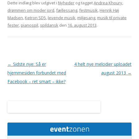
Dette indlæg blev udgivet i
Nyheder
og tagget
Andrea Khoury
,
drømmen om moder jord
,
fællessang
,
festmusik
,
Henrik Høj
Madsen
,
Ketron SD5
,
levende musik
,
miljøsang
,
musik til private
fester
,
pianospil
,
spildansk
den
16. august 2013
.
Indlægsnavigation
←
Sidste nye: Så er
4 helt nye melodier uploadet
hjemmesiden forbundet med
august 2013
→
Facebook – ret smart – ikke?